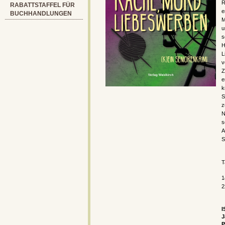
R
RABATTSTAFFEL FÜR
e
BUCHHANDLUNGEN
M
u
s
H
L
v
Z
e
k
S
z
N
s
A
S
T
1
2
I
J
P