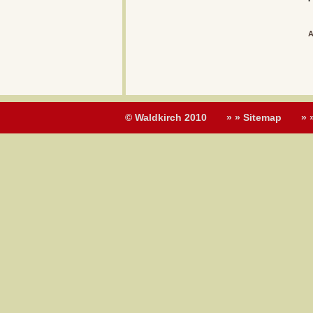
A
© Waldkirch 2010
» » Sitemap
» 