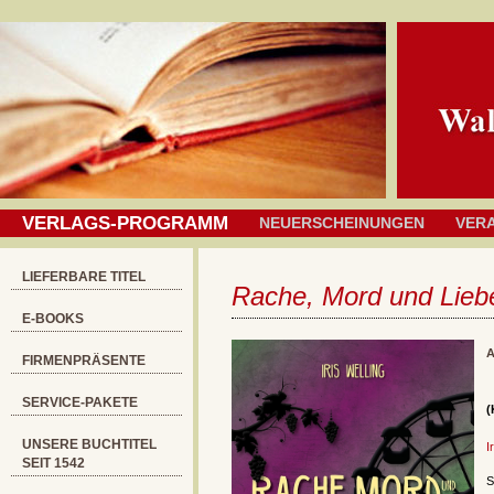
VERLAGS-PROGRAMM
NEUERSCHEINUNGEN
VER
LIEFERBARE TITEL
Rache, Mord und Lie
E-BOOKS
A
FIRMENPRÄSENTE
SERVICE-PAKETE
(
UNSERE BUCHTITEL
I
SEIT 1542
S