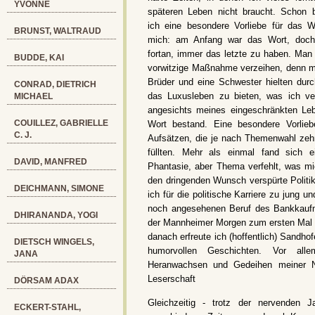
YVONNE
späteren Leben nicht braucht. Schon b
ich eine besondere Vorliebe für das W
BRUNST, WALTRAUD
mich: am Anfang war das Wort, doch
fortan, immer das letzte zu haben. Man
BUDDE, KAI
vorwitzige Maßnahme verzeihen, denn mei
Brüder und eine Schwester hielten durc
CONRAD, DIETRICH
das Luxusleben zu bieten, was ich ve
MICHAEL
angesichts meines eingeschränkten Le
COUILLEZ, GABRIELLE
Wort bestand. Eine besondere Vorlieb
C. J.
Aufsätzen, die je nach Themenwahl zeh
füllten. Mehr als einmal fand sich e
DAVID, MANFRED
Phantasie, aber Thema verfehlt, was m
den dringenden Wunsch verspürte Polit
DEICHMANN, SIMONE
ich für die politische Karriere zu jung u
noch angesehenen Beruf des Bankkaufm
DHIRANANDA, YOGI
der Mannheimer Morgen zum ersten Mal e
danach erfreute ich (hoffentlich) Sandh
DIETSCH WINGELS,
humorvollen Geschichten. Vor alle
JANA
Heranwachsen und Gedeihen meiner Ni
Leserschaft
DÖRSAM ADAX
Gleichzeitig - trotz der nervenden J
ECKERT-STAHL,