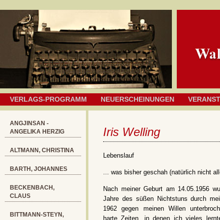
VERLAGS-PROGRAMM
NEUERSCHEINUNGEN
VERANS
ANGJINSAN -
Iris Welling
ANGELIKA HERZIG
ALTMANN, CHRISTINA
Lebenslauf
BARTH, JOHANNES
... was bisher geschah (natürlich nicht all
BECKENBACH,
Nach meiner Geburt am 14.05.1956 wur
CLAUS
Jahre des süßen Nichtstuns durch mei
1962 gegen meinen Willen unterbroch
BITTMANN-STEYN,
harte Zeiten, in denen ich vieles ler