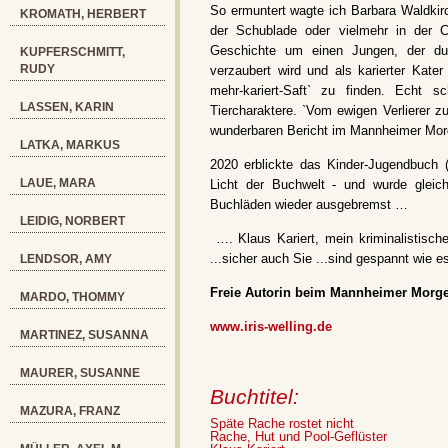
So ermuntert wagte ich Barbara Waldkir
KROMATH, HERBERT
der Schublade oder vielmehr in der C
Geschichte um einen Jungen, der durc
KUPFERSCHMITT,
RUDY
verzaubert wird und als karierter Kater
mehr-kariert-Saft` zu finden. Echt s
LASSEN, KARIN
Tiercharaktere. `Vom ewigen Verlierer z
wunderbaren Bericht im Mannheimer Mor
LATKA, MARKUS
2020 erblickte das Kinder-Jugendbuch (
LAUE, MARA
Licht der Buchwelt - und wurde glei
Buchläden wieder ausgebremst …
LEIDIG, NORBERT
…. Klaus Kariert, mein kriminalistisch
...sicher auch Sie ...sind gespannt wie e
LENDSOR, AMY
Freie Autorin beim Mannheimer Morg
MARDO, THOMMY
www.iris-welling.de
MARTINEZ, SUSANNA
MAURER, SUSANNE
Buchtitel:
MAZURA, FRANZ
Späte Rache rostet nicht
Rache, Hut und Pool-Geflüster