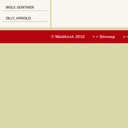
WOLF, GÜNTHER
ZILLY, ARNOLD
© Waldkirch 2010
» » Sitemap
» 