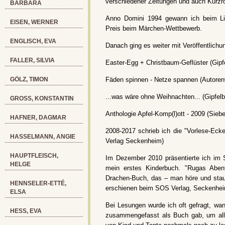
verschiedener Zeitungen und auch Kurzro
BARBARA
Anno Domini 1994 gewann ich beim Lit
EISEN, WERNER
Preis beim Märchen-Wettbewerb.
ENGLISCH, EVA
Danach ging es weiter mit Veröffentlichu
FALLER, SILVIA
Easter-Egg + Christbaum-Geflüster (Gipf
GÖLZ, TIMON
Fäden spinnen - Netze spannen (Autoren
...was wäre ohne Weihnachten... (Gipfelb
GROSS, KONSTANTIN
Anthologie Apfel-Komp(l)ott - 2009 (Siebe
HAFNER, DAGMAR
2008-2017 schrieb ich die "Vorlese-Eck
HASSELMANN, ANGIE
Verlag Seckenheim)
HAUPTFLEISCH,
Im Dezember 2010 präsentierte ich im S
HELGE
mein erstes Kinderbuch. "Rugas Aben
Drachen-Buch, das – man höre und stau
HENNSELER-ETTÉ,
erschienen beim SOS Verlag, Seckenhe
ELSA
Bei Lesungen wurde ich oft gefragt, wa
HESS, EVA
zusammengefasst als Buch gab, um all 