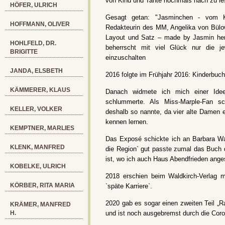
von Kind und Tante nochmals nach zu le
HÖFER, ULRICH
Gesagt getan: "Jasminchen - vom K
HOFFMANN, OLIVER
Redakteurin des MM, Angelika von Bülow
Layout und Satz – made by Jasmin hers
HOHLFELD, DR.
beherrscht mit viel Glück nur die j
BRIGITTE
einzuschalten
JANDA, ELSBETH
2016 folgte im Frühjahr 2016: Kinderbuch
KÄMMERER, KLAUS
Danach widmete ich mich einer Idee
schlummerte. Als Miss-Marple-Fan sc
KELLER, VOLKER
deshalb so nannte, da vier alte Damen er
kennen lernen.
KEMPTNER, MARLIES
Das Exposé schickte ich an Barbara Wal
KLENK, MANFRED
die Region` gut passte zumal das Buc
ist, wo ich auch Haus Abendfrieden an
KOBELKE, ULRICH
2018 erschien beim Waldkirch-Verlag 
KÖRBER, RITA MARIA
`späte Karriere`.
2020 gab es sogar einen zweiten Teil „Ra
KRÄMER, MANFRED
H.
und ist noch ausgebremst durch die Coro