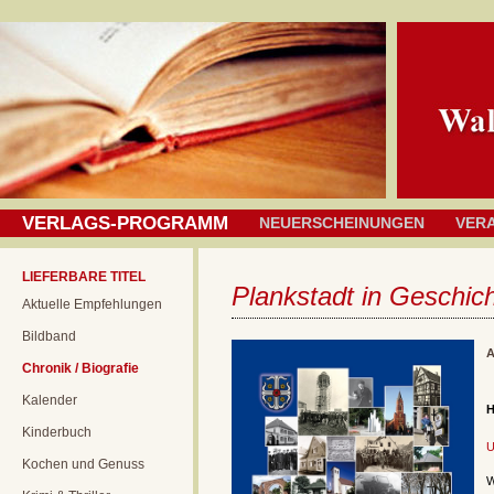
VERLAGS-PROGRAMM
NEUERSCHEINUNGEN
VER
LIEFERBARE TITEL
Plankstadt in Geschic
Aktuelle Empfehlungen
Bildband
A
Chronik / Biografie
Kalender
H
Kinderbuch
U
Kochen und Genuss
W