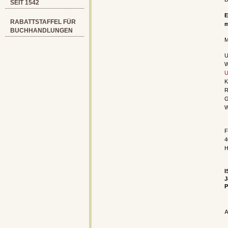
SEIT 1542
E
RABATTSTAFFEL FÜR
m
BUCHHANDLUNGEN
M
U
W
U
K
R
G
W
F
4
H
I
J
P
A