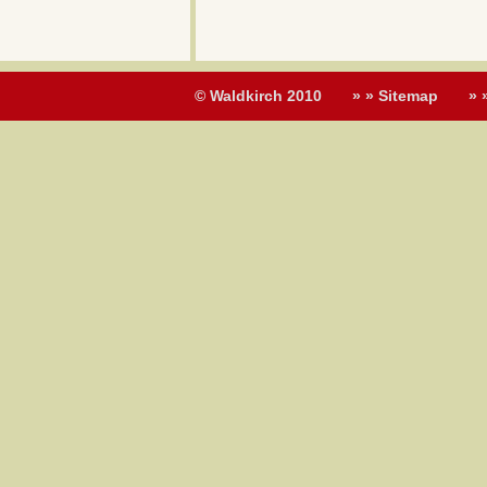
© Waldkirch 2010
» » Sitemap
» 