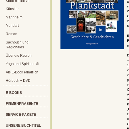
Krimi & Thriller
a
v
Künstler
W
k
Mannheim
W
Mundart
b
Roman
R
P
Sachbuch und
m
Regionales
Über die Region
D
–
Yoga und Spiritualität
1
v
Als E-Book erhältlich
v
g
Hörbuch + DVD
v
Q
E-BOOKS
A
A
FIRMENPRÄSENTE
K
„
z
SERVICE-PAKETE
u
G
UNSERE BUCHTITEL
B