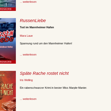
... weiterlesen
RussenLiebe
Tod im Mannheimer Hafen
Mara Laue
Spannung rund um den Mannheimer Hafen!
... weiterlesen
Späte Rache rostet nicht
Iris Welling
Ein rabenschwarzer Krimi in bester Miss Marple-Manier.
... weiterlesen