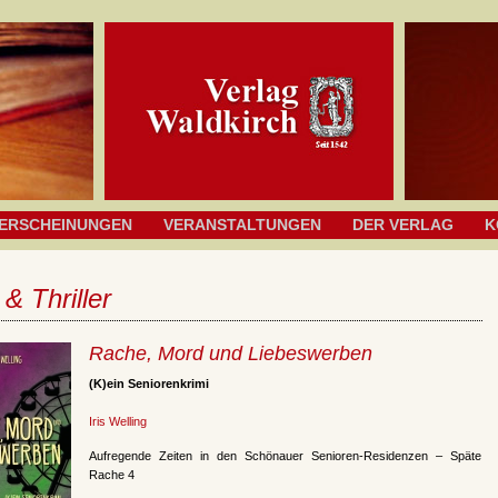
ERSCHEINUNGEN
VERANSTALTUNGEN
DER VERLAG
K
 & Thriller
Rache, Mord und Liebeswerben
(K)ein Seniorenkrimi
Iris Welling
Aufregende Zeiten in den Schönauer Senioren-Residenzen – Späte
Rache 4