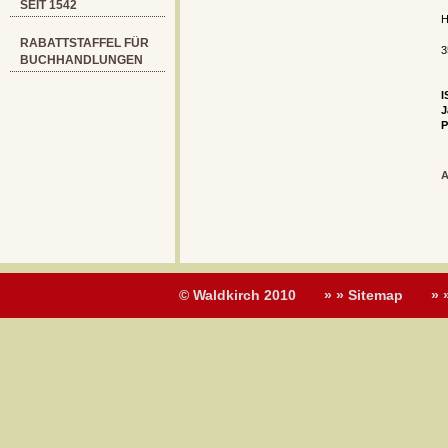
SEIT 1542
H
RABATTSTAFFEL FÜR
3
BUCHHANDLUNGEN
I
J
P
A
© Waldkirch 2010
» » Sitemap
» 