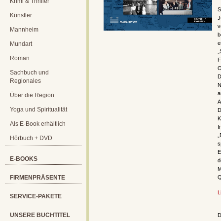
Krimi & Thriller
S
Künstler
J
v
Mannheim
b
e
Mundart
„
Roman
F
O
Sachbuch und
D
Regionales
N
a
Über die Region
A
Yoga und Spiritualität
D
K
Als E-Book erhältlich
I
„
Hörbuch + DVD
s
E
E-BOOKS
M
FIRMENPRÄSENTE
Q
L
SERVICE-PAKETE
UNSERE BUCHTITEL
D