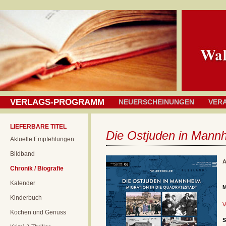
VERLAGS-PROGRAMM
NEUERSCHEINUNGEN
VER
LIEFERBARE TITEL
Die Ostjuden in Mann
Aktuelle Empfehlungen
Bildband
A
Chronik / Biografie
Kalender
M
Kinderbuch
V
Kochen und Genuss
S